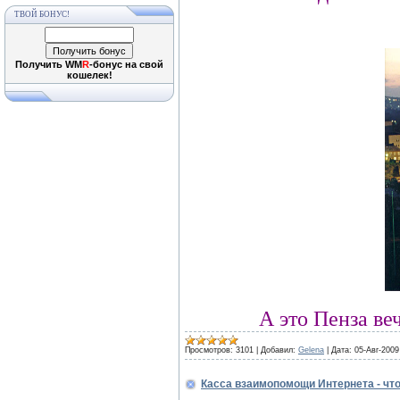
ТВОЙ БОНУС!
Получить WM
R
-бонус на свой
кошелек!
А это Пенза ве
Просмотров:
3101
|
Добавил:
Gelena
|
Дата:
05-Авг-2009
Касса взаимопомощи Интернета - что