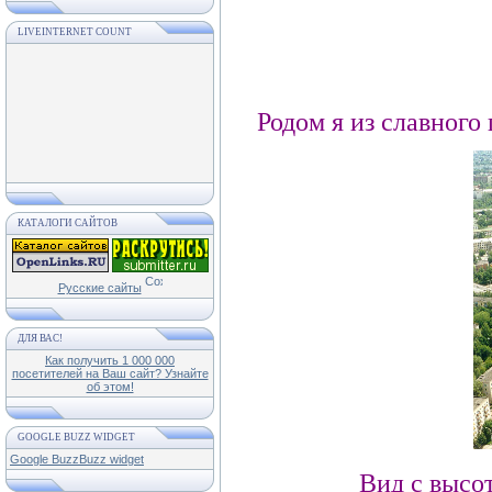
LIVEINTERNET COUNT
Родом я из славного 
КАТАЛОГИ САЙТОВ
Русские сайты
ДЛЯ ВАС!
Как получить 1 000 000
посетителей на Ваш сайт? Узнайте
об этом!
GOOGLE BUZZ WIDGET
Google Buzz
Buzz widget
Вид с высот