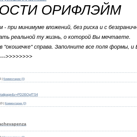
ОСТИ ОРИФЛЭЙМ
- при минимуме вложений, без риска и с безграни
ать реальной ту жизнь, о которой Вы мечтаете.
 "окошечке" справа. Заполните все поля формы, и 
----->>>>>>>>
5
|
Комментарии (0)
detailpage&v=PD2i5OpfTS4
13
|
Комментарии (0)
rachevapenza