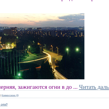
черняя, зажигаются огни в до
...
Читать дал
|
Комментарии (8)
 это?