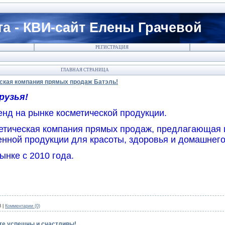
а - КВИ-сайт Елены Грачевой
РЕГИСТРАЦИЯ
ГЛАВНАЯ СТРАНИЦА
еская компания прямых продаж Батэль!
рузья!
нд на рынке косметической продукции.
етическая компания прямых продаж, предлагающая
нной продукции для красоты, здоровья и домашнего
ынке с 2010 года.
8
|
Комментарии (0)
те успешны и счастливы!