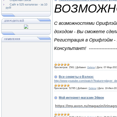
ВОЗМОЖН
Сайт в 525 каталогах - за 10
руб!
ДЛЯ РОДИТЕЛЕЙ
С возможностями Орифлэйм 
доходом - Вы сможете сдел
Регистрация в Орифлэйм - в
ОБЪЯВЛЕНИЯ
Консультант! ----------------
Просмотров:
2561
|
Добавил:
Gelena
|
Дата:
07-Мар-201
Все секреты о Вэлнэс
http://www.youtube.com/watch?feature=player_
Просмотров:
52785
|
Добавил:
Gelena
|
Дата:
16-Июл-20
Мой интернет-магазин Эйвон
https://my.avon.ru/magazin/irinag