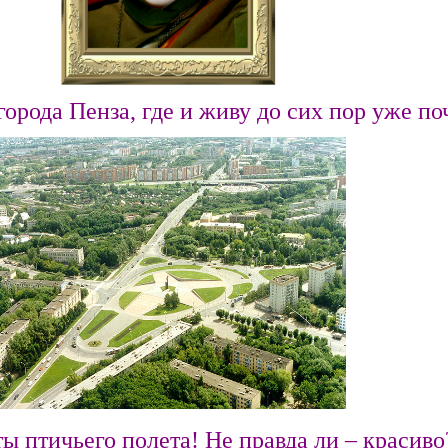
города Пенза, где и живу до сих пор уже поч
ы птичьего полета! Не правда ли – красиво