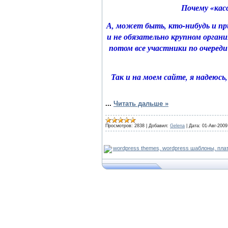
Почему «кас
А, может быть, кто-нибудь и пр
и не обязательно крупном орган
потом все участники по очереди
Так и на моем сайте, я надеюс
...
Читать дальше »
Просмотров:
2838
|
Добавил:
Gelena
|
Дата:
01-Авг-2009