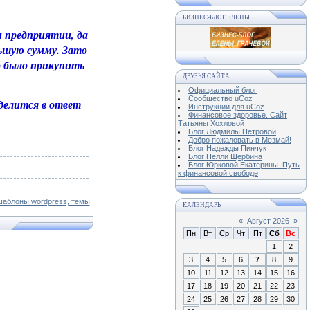
БИЗНЕС-БЛОГ ЕЛЕНЫ
м предприятии, да
льшую сумму. Зато
о было прикупить
ДРУЗЬЯ САЙТА
Официальный блог
Сообщество uCoz
оделится в ответ
Инструкции для uCoz
Финансовое здоровье. Сайт
Татьяны Хохловой
Блог Людмилы Петровой
Добро пожаловать в Мезмай!
Блог Надежды Пинчук
Блог Нелли Щербина
Блог Юрковой Екатерины. Путь
к финансовой свободе
КАЛЕНДАРЬ
«
Август 2026
»
Пн
Вт
Ср
Чт
Пт
Сб
Вс
1
2
3
4
5
6
7
8
9
10
11
12
13
14
15
16
17
18
19
20
21
22
23
24
25
26
27
28
29
30