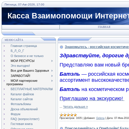
Пятница, 07-Авг-2026, 17:00
Касса Взаимопомощи Интернет
ГЛАВНАЯ
МЕНЮ САЙТА
Главная страница
Знакомьтесь - российская косметич
Б_Л_О_Г
Здравствуйте, дорогие д
О бизнесе и не только
МОИ РЕСУРСЫ
Представляю вам новый бре
Это выгодно!
Все для Вашего Здоровья
Батэль
— российская косм
ЗАРАБОТАЙ!
ассортимент высококачестве
МОИ партнерские
программы
Батэль
на косметическом р
БЕСПЛАТНЫЕ МАТЕРИАЛЫ
Каталог файлов
Приглашаю на экскурсию!
Каталог сайтов
Фотоальбомы
...
Читать дальше »
Доска объявлений
Форум
Просмотров:
1635
|
Добавил:
Gelena
|
Дата:
07-Фев-201
FAQ (вопрос/ответ)
Гостевая книга
Присоединяйтесь к Орифлейм! Будь
Обратная связь