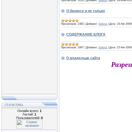
Просмотров:
3129
|
Добавил:
Gelena
|
Дата:
28-Май-201
О бизнесе и не только
Просмотров:
2382
|
Добавил:
Gelena
|
Дата:
16-Авг-2009
СОДЕРЖАНИЕ БЛОГА
Просмотров:
1847
|
Добавил:
Gelena
|
Дата:
15-Авг-2009
О владельце сайта
Разре
СТАТИСТИКА
Онлайн всего:
1
Гостей:
1
Пользователей:
0