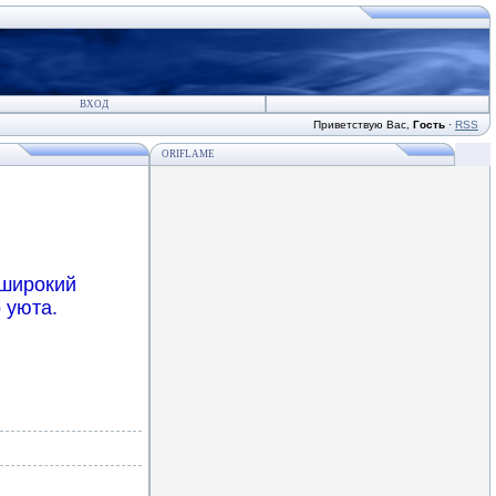
ВХОД
Приветствую Вас
,
Гость
·
RSS
ORIFLAME
 широкий
 уюта.